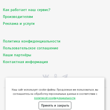
Как работает наш сервис?
Производителям
Реклама и услуги
Политика конфиденциальности
Пользовательское соглашение
Наши партнёры
Контактная информация
Hаш сайт использует cookie файлы. Продолжая им пользоваться, вы
соглашаетесь на обработку персональных данных в соответствии с
© ТвойПродукт 2010 - 2026
политикой конфиденциальности
.
Использование сайта означает согласие с
Пользовательским соглашением
и
Политикой конфиденциальности
сервиса ТВОЙПРОДУКТ
Принять и закрыть