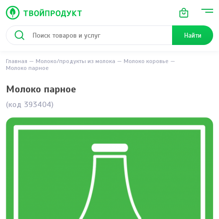
Найти
Главная
Молоко/продукты из молока
Молоко коровье
Молоко парное
Молоко парное
(код 393404)