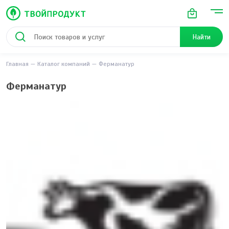
Найти
Главная
Каталог компаний
Ферманатур
Ферманатур