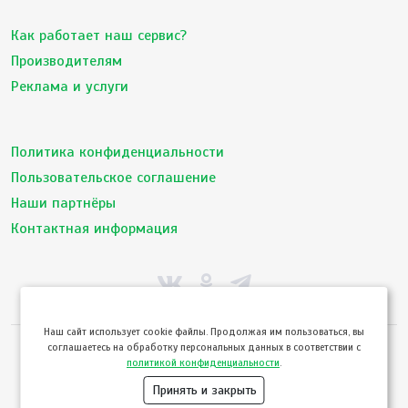
Как работает наш сервис?
Производителям
Реклама и услуги
Политика конфиденциальности
Пользовательское соглашение
Наши партнёры
Контактная информация
Hаш сайт использует cookie файлы. Продолжая им пользоваться, вы
соглашаетесь на обработку персональных данных в соответствии с
© ТвойПродукт 2010 - 2026
политикой конфиденциальности
.
Использование сайта означает согласие с
Пользовательским соглашением
и
Политикой конфиденциальности
сервиса ТВОЙПРОДУКТ
Принять и закрыть