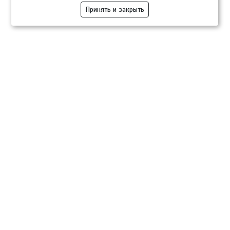
Принять и закрыть
Компании
Розница
Опт
Гастротуризм
ТВОЙПРОДУКТ Медиа
ТВОЙПРОДУКТ – информационно-торговая платформа
продовольственного рынка. Основной задачей проекта ТВОЙПРОДУКТ