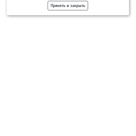
Принять и закрыть
Компании
Розница
Опт
Гастротуризм
ТВОЙПРОДУКТ Медиа
ТВОЙПРОДУКТ – информационно-торговая платформа
продовольственного рынка. Основной задачей проекта ТВОЙПРОДУКТ