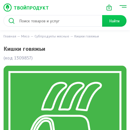
Найти
Главная
Мясо
Субпродукты мясные
Кишки говяжьи
Кишки говяжьи
(код 1309857)