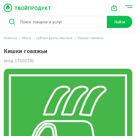
Найти
Главная
Мясо
Субпродукты мясные
Кишки говяжьи
Кишки говяжьи
(код 1310218)