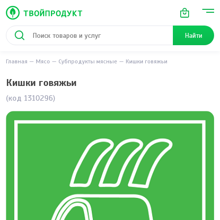
Найти
Главная
Мясо
Субпродукты мясные
Кишки говяжьи
Кишки говяжьи
(код 1310296)