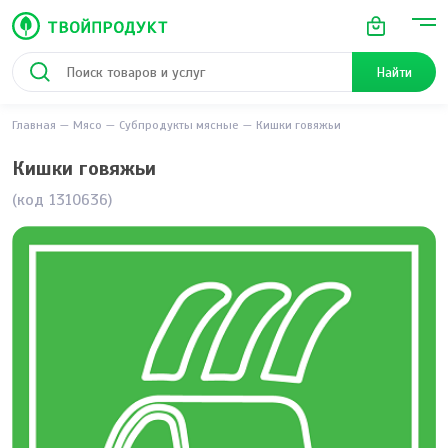
Найти
Главная
Мясо
Субпродукты мясные
Кишки говяжьи
Кишки говяжьи
(код 1310636)