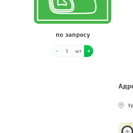
по запросу
шт
Адр
У