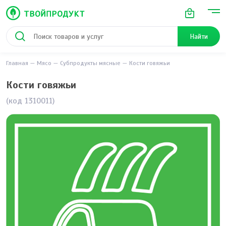
Найти
Главная
Мясо
Субпродукты мясные
Кости говяжьи
Кости говяжьи
(код 1310011)