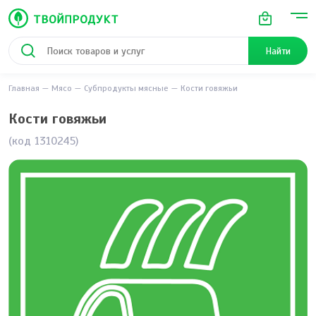
Найти
Главная
Мясо
Субпродукты мясные
Кости говяжьи
Кости говяжьи
(код 1310245)