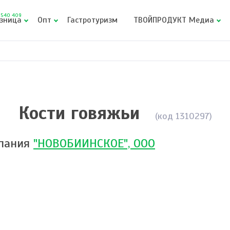
540 409
зница
Опт
Гастротуризм
ТВОЙПРОДУКТ Медиа
Кости говяжьи
(код 1310297)
пания
"НОВОБИИНСКОЕ", ООО