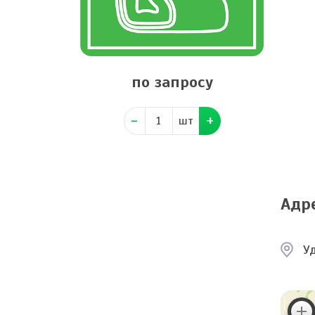
по запросу
шт
Адр
У