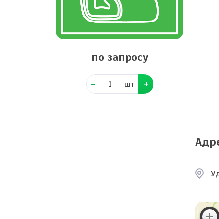
по запросу
шт
Адр
Уд