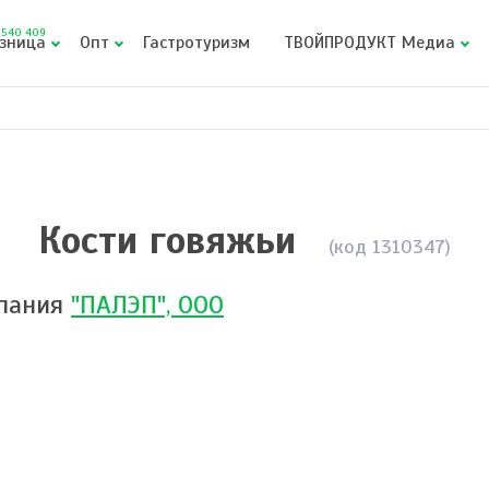
540 409
зница
Опт
Гастротуризм
ТВОЙПРОДУКТ Медиа
Кости говяжьи
(код 1310347)
пания
"ПАЛЭП", ООО