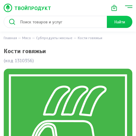
Найти
Главная
Мясо
Субпродукты мясные
Кости говяжьи
Кости говяжьи
(код 1310356)