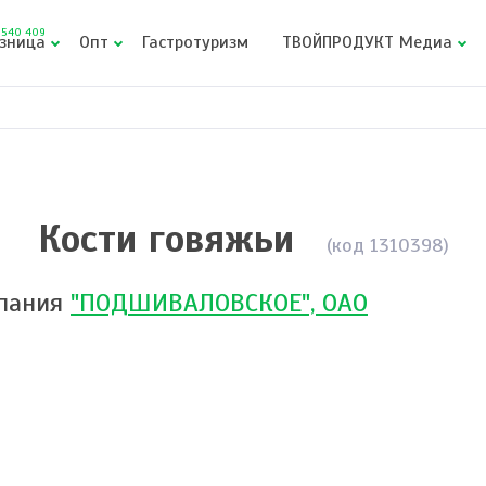
540 409
зница
Опт
Гастротуризм
ТВОЙПРОДУКТ Медиа
Кости говяжьи
(код 1310398)
пания
"ПОДШИВАЛОВСКОЕ", ОАО