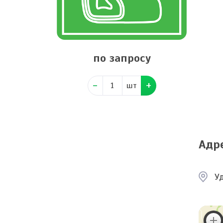
по запросу
шт
Адр
У