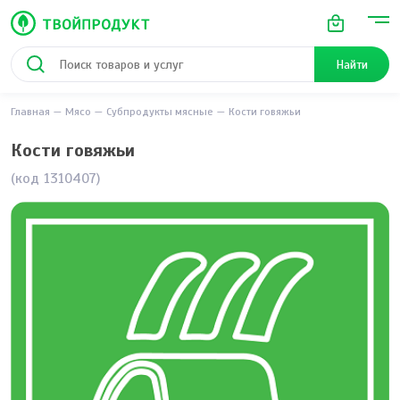
Найти
Главная
Мясо
Субпродукты мясные
Кости говяжьи
Кости говяжьи
(код 1310407)