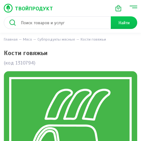
Найти
Главная
Мясо
Субпродукты мясные
Кости говяжьи
Кости говяжьи
(код 1310794)