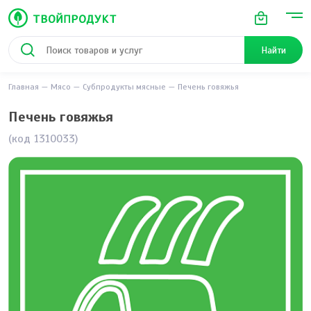
Найти
Главная
Мясо
Субпродукты мясные
Печень говяжья
Печень говяжья
(код 1310033)