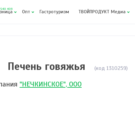
540 409
зница
Опт
Гастротуризм
ТВОЙПРОДУКТ Медиа
Печень говяжья
(код 1310259)
пания
"НЕЧКИНСКОЕ", ООО