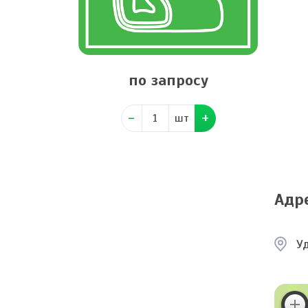
по запросу
шт
Адр
Уд