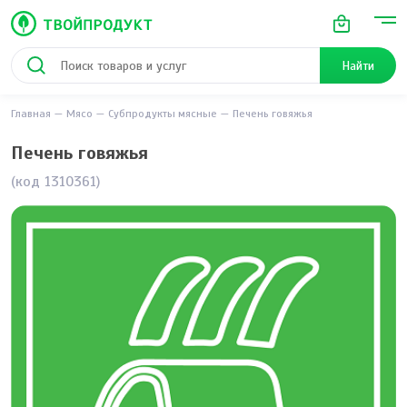
Найти
Главная
Мясо
Субпродукты мясные
Печень говяжья
Печень говяжья
(код 1310361)