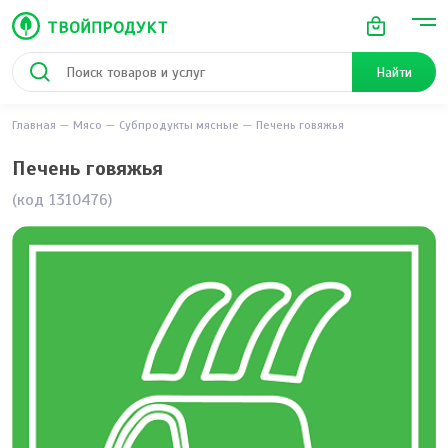
Найти
Главная
Мясо
Субпродукты мясные
Печень говяжья
Печень говяжья
(код 1310476)