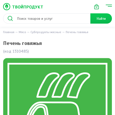
Найти
Главная
Мясо
Субпродукты мясные
Печень говяжья
Печень говяжья
(код 1310485)