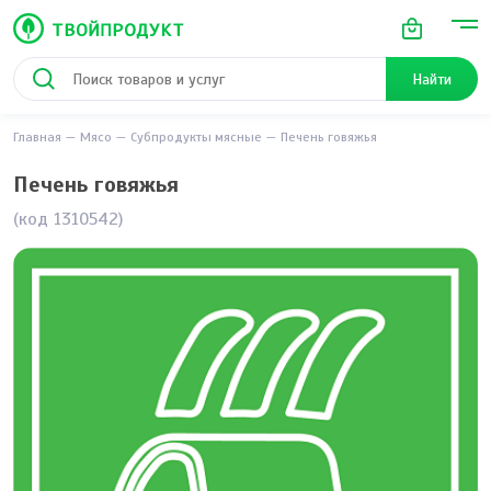
Найти
Главная
Мясо
Субпродукты мясные
Печень говяжья
Печень говяжья
(код 1310542)