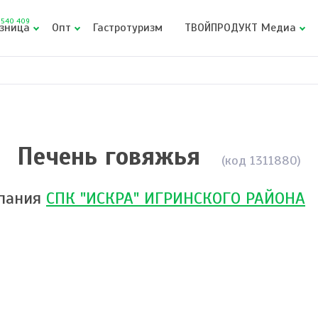
540 409
зница
Опт
Гастротуризм
ТВОЙПРОДУКТ Медиа
Печень говяжья
(код 1311880)
пания
СПК "ИСКРА" ИГРИНСКОГО РАЙОНА