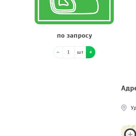
по запросу
шт
Адр
Уд