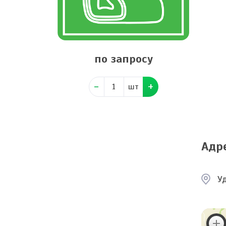
по запросу
шт
Адр
Уд