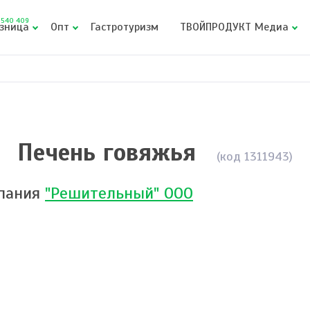
540 409
зница
Опт
Гастротуризм
ТВОЙПРОДУКТ Медиа
Печень говяжья
(код 1311943)
пания
"Решительный" ООО