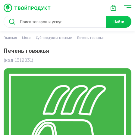
Найти
Главная
Мясо
Субпродукты мясные
Печень говяжья
Печень говяжья
(код 1312031)