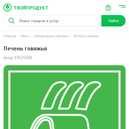
Найти
Главная
Мясо
Субпродукты мясные
Печень говяжья
Печень говяжья
(код 1312500)