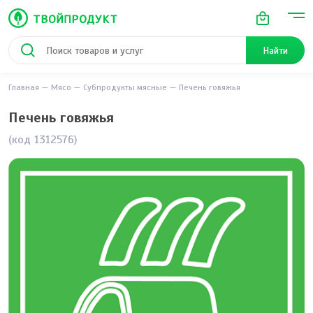
Найти
Главная
Мясо
Субпродукты мясные
Печень говяжья
Печень говяжья
(код 1312576)