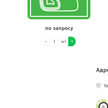
по запросу
шт
Адр
У