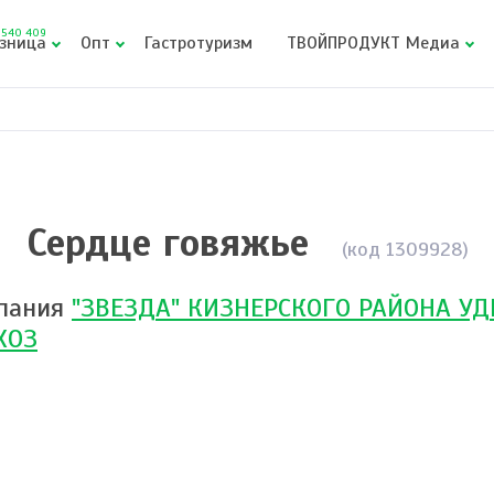
540 409
зница
Опт
Гастротуризм
ТВОЙПРОДУКТ Медиа
е
Сердце говяжье
(код 1309928)
пания
"ЗВЕЗДА" КИЗНЕРСКОГО РАЙОНА УД
ХОЗ