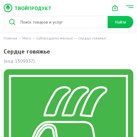
Найти
Главная
Мясо
Субпродукты мясные
Сердце говяжье
Сердце говяжье
(код 1309937)