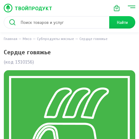
Найти
Главная
Мясо
Субпродукты мясные
Сердце говяжье
Сердце говяжье
(код 1310156)