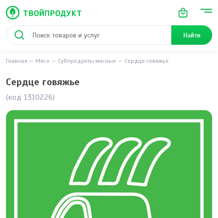
Найти
Главная
Мясо
Субпродукты мясные
Сердце говяжье
Сердце говяжье
(код 1310226)