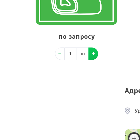
по запросу
шт
Адр
Уд