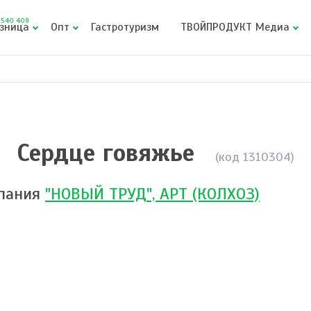
540 409
зница
Опт
Гастротуризм
ТВОЙПРОДУКТ Медиа
е
Сердце говяжье
(код 1310304)
пания
"НОВЫЙ ТРУД", АРТ (КОЛХОЗ)