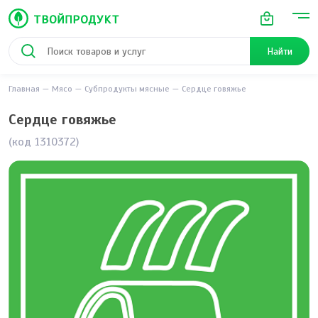
Найти
Главная
Мясо
Субпродукты мясные
Сердце говяжье
Сердце говяжье
(код 1310372)