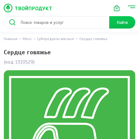
Найти
Главная
Мясо
Субпродукты мясные
Сердце говяжье
Сердце говяжье
(код 1310529)