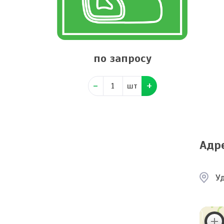
по запросу
шт
Адр
У