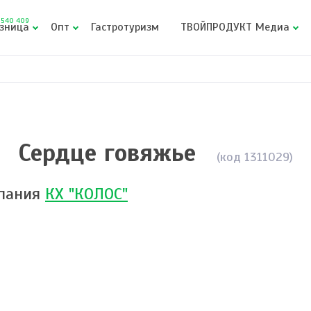
540 409
зница
Опт
Гастротуризм
ТВОЙПРОДУКТ Медиа
е
Сердце говяжье
(код 1311029)
пания
КХ "КОЛОС"