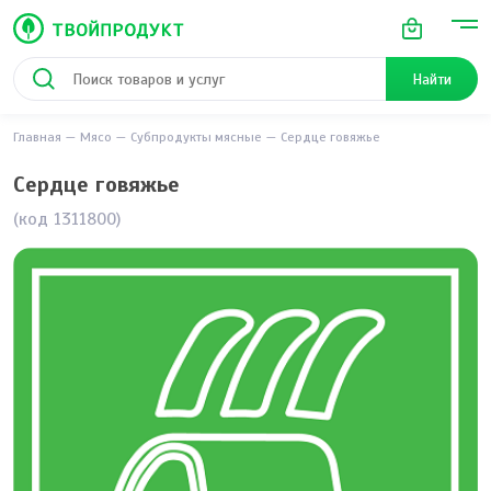
Найти
Главная
Мясо
Субпродукты мясные
Сердце говяжье
Сердце говяжье
(код 1311800)