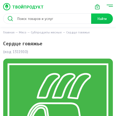
Найти
Главная
Мясо
Субпродукты мясные
Сердце говяжье
Сердце говяжье
(код 1311910)