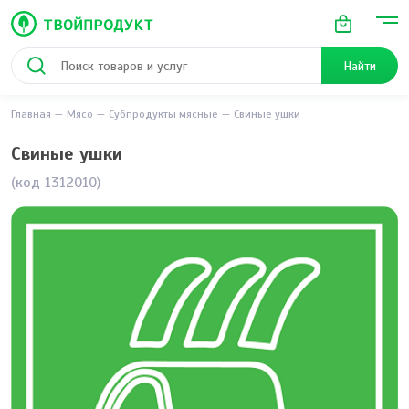
Найти
Главная
Мясо
Субпродукты мясные
Свиные ушки
Свиные ушки
(код 1312010)