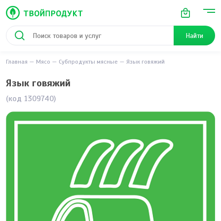
Найти
Главная
Мясо
Субпродукты мясные
Язык говяжий
Язык говяжий
(код 1309740)