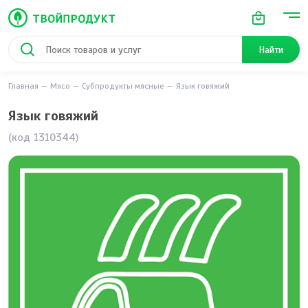
Найти
Главная
Мясо
Субпродукты мясные
Язык говяжий
Язык говяжий
(код 1310344)