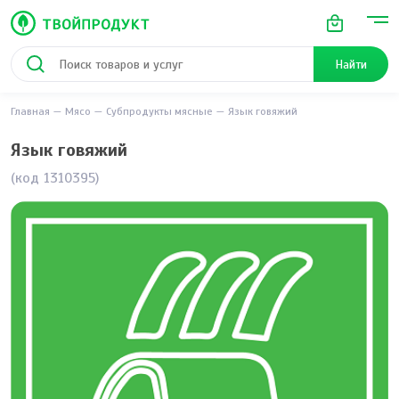
Найти
Главная
Мясо
Субпродукты мясные
Язык говяжий
Язык говяжий
(код 1310395)