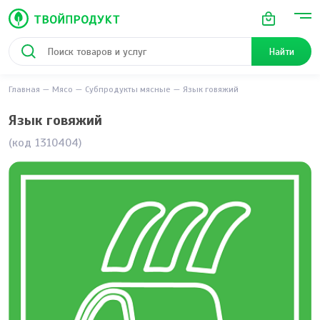
Найти
Главная
Мясо
Субпродукты мясные
Язык говяжий
Язык говяжий
(код 1310404)