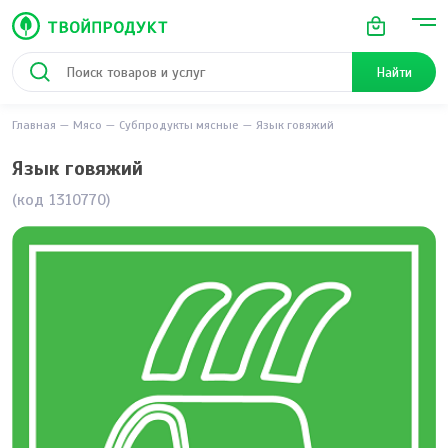
Найти
Главная
Мясо
Субпродукты мясные
Язык говяжий
Язык говяжий
(код 1310770)