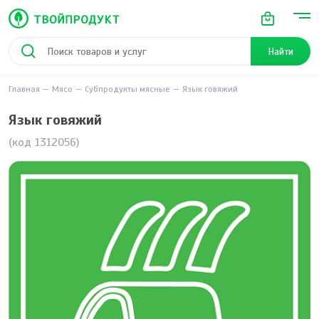
Найти
Главная
Мясо
Субпродукты мясные
Язык говяжий
Язык говяжий
(код 1312056)