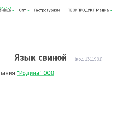
540 409
зница
Опт
Гастротуризм
ТВОЙПРОДУКТ Медиа
Язык свиной
(код 1311991)
пания
"Родина" ООО