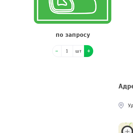
по запросу
шт
Адр
Уд