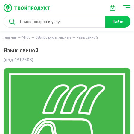
Найти
Главная
Мясо
Субпродукты мясные
Язык свиной
Язык свиной
(код 1312503)