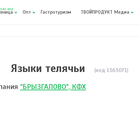
540 409
зница
Опт
Гастротуризм
ТВОЙПРОДУКТ Медиа
Языки телячьи
(код 1363071)
пания
"БРЫЗГАЛОВО", КФХ