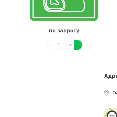
по запросу
шт
Адр
См