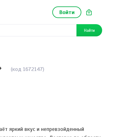
Войти
Найти
»
(код 1672147)
аёт яркий вкус и непревзойденный