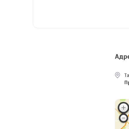
Адр
Т
П