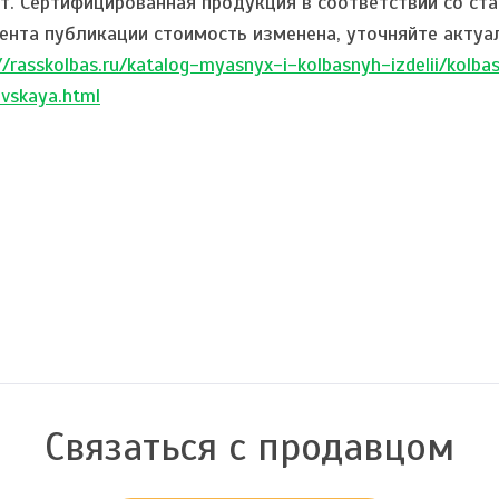
т. Сертифицированная продукция в соответствии со ста
ента публикации стоимость изменена, уточняйте актуа
//rasskolbas.ru/katalog-myasnyx-i-kolbasnyh-izdelii/kol
vskaya.html
Связаться с продавцом