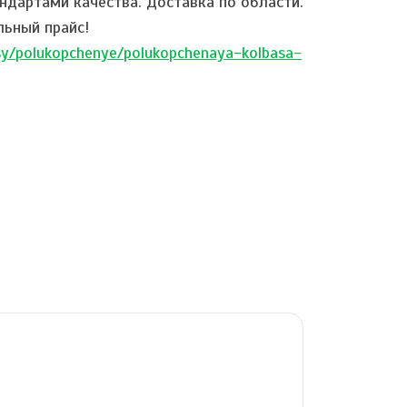
ндартами качества. Доставка по области.
льный прайс!
basy/polukopchenye/polukopchenaya-kolbasa-