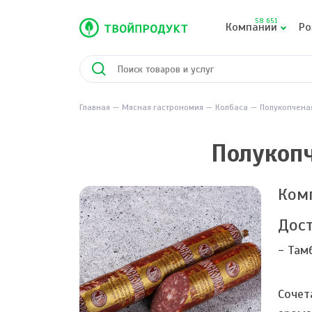
58 651
Компании
Ро
Главная
Мясная гастрономия
Колбаса
Полукопчена
Полукопч
Ком
Дост
- Там
Сочет