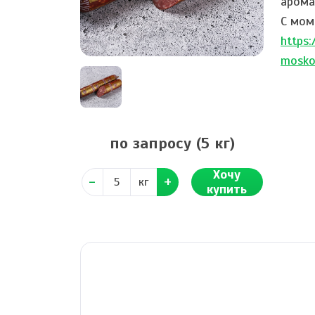
арома
С мом
https:
mosko
по запросу
(5 кг)
Хочу
кг
купить