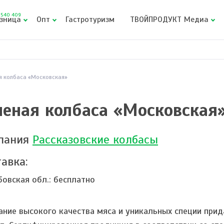
540 409
зница
Опт
Гастротуризм
ТВОЙПРОДУКТ Медиа
я колбаса «Московская»
еная колбаса «Московская
пания
Рассказовские колбасы
авка:
бовская обл.:
бесплатно
ание высокого качества мяса и уникальных специи прид